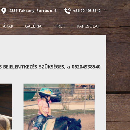
2335 Taksony, Forrás u. 6.
+36 20 493 8540
ÁRAK
GALÉRIA
HÍREK
KAPCSOLAT
 BEJELENTKEZÉS SZÜKSÉGES, a 06204938540