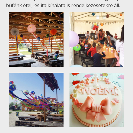
büfénk étel,-és italkínálata is rendelkezésetekre áll.