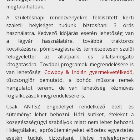
megtalálhatóak.
A születésnapi rendezvényekre feldíszített kerti
szaletli helyiséget tudunk biztosítani 3 órás
használatra. Kedvező időjárás esetén lehetőség van
a légvár használatára, továbbá traktoros
kocsikázásra, pónilovaglásra és természetesen szülői
felügyelettel az állatpark és állatsimogató
látogatására. További programok megrendelésére is
van lehetőség:
Cowboy & Indián gyermekvetélkedő
,
tűzzsonglőr bemutató, a bohóc műsora remek
hangulatot teremt, de van lehetőség kézműves
foglalkozások megrendelésére is.
Csak ANTSZ engedéllyel rendelkező ételt és
süteményt lehet behozni. Házi sütiket, ételeket a
közegészségügyi szabályok miatt nem lehet behozni.
Hidegtálakat, aprósüteményeket előzetes egyeztetés
esetén tudjuk biztosítani, illetve melegkonyhás