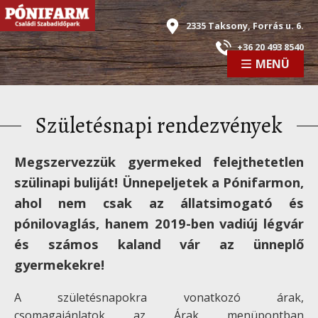
Ugrás
a
2335 Taksony, Forrás u. 6.
tartalomra
+36 20 493 8540
MENÜ
Születésnapi rendezvények
Megszervezzük gyermeked felejthetetlen
szülinapi buliját! Ünnepeljetek a Pónifarmon,
ahol nem csak az állatsimogató és
pónilovaglás, hanem 2019-ben vadiúj légvár
és számos kaland vár az ünneplő
gyermekekre!
A születésnapokra vonatkozó árak,
csomagajánlatok az Árak menüpontban